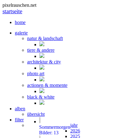
pixelrauschen.net
startseite
home
galerie
natur & landschaft
tiere & andere
architektur & city
photo art
actionen & momente
black & white
alben
übersicht
filter
jahr
Sommermorgen
2026
Bilder: 13
2025