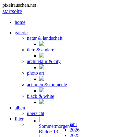
pixelrauschen.net
startseite
home
galerie
natur & landschaft
tiere & andere
architektur & city
photo art
actionen & momente
black & white
alben
übersicht
filter
jahr
Sommermorgen
2026
Bilder: 13
2025