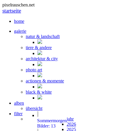
pixelrauschen.net
startseite
home
galerie
natur & landschaft
tiere & andere
architektur & city
photo art
actionen & momente
black & white
alben
übersicht
filter
jahr
Sommermorgen
2026
Bilder: 13
2025