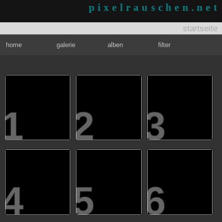
pixelrauschen.net
startseite
home
galerie
alben
filter
1
2
3
4
5
6