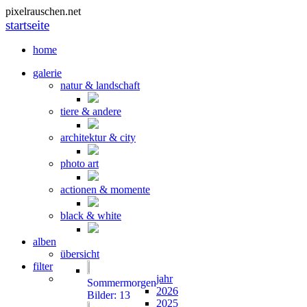
pixelrauschen.net
startseite
home
galerie
natur & landschaft
tiere & andere
architektur & city
photo art
actionen & momente
black & white
alben
übersicht
filter
jahr
Sommermorgen
2026
Bilder: 13
2025